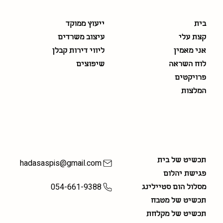
בית
ייעוץ ממוקד
קצת עלי
עיצוב משרדים
אני מאמין
ליווי דירות קבלן
לוח השראה
שיפוצים
פרויקטים
המלצות
חבילות עיצוב
יצירת קשר
תכשיט של בית
hadasaspis@gmail.com
פגישת יהלום
054-661-9388
מסלול הום סטיילינג
תכשיט של מטבח
תכשיט של מקלחת