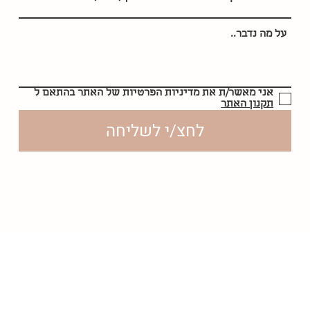
אני מאשר/ת את מדיניות הפרטיות של האתר בהתאם ל
תקנון האתר
לחצ/י לשליחה
לסקירת
תקנון האתר | מדיניות פרטיות | הצהרות נגישות
לחצ/י
פה
הדס אספיס © נוצר על ידי
CMSblocks.com