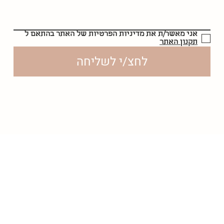
אני מאשר/ת את מדיניות הפרטיות של האתר בהתאם ל
תקנון האתר
לחצ/י לשליחה
לסקירת
תקנון האתר | מדיניות פרטיות | הצהרות נגישות
לחצ/י
פה
הדס אספיס © נוצר על ידי
CMSblocks.com